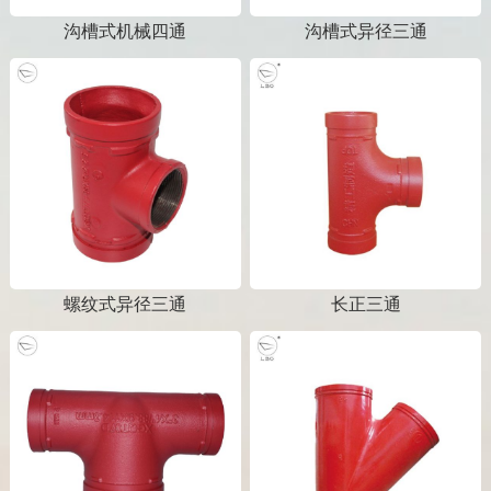
沟槽式机械四通
沟槽式异径三通
螺纹式异径三通
长正三通