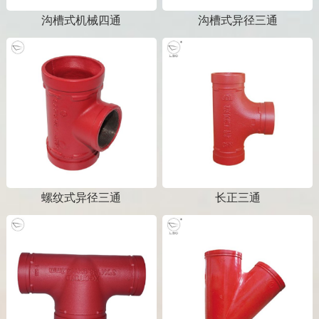
沟槽式机械四通
沟槽式异径三通
螺纹式异径三通
长正三通